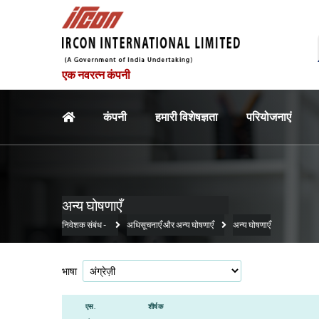
एक नवरत्न कंपनी
मुख्य नौवहन
कंपनी
हमारी विशेषज्ञता
परियोजनाएं
अन्य घोषणाएँ
निवेशक संबंध
-
अधिसूचनाएँ और अन्य घोषणाएँ
अन्य घोषणाएँ
भाषा
एस.
शीर्षक