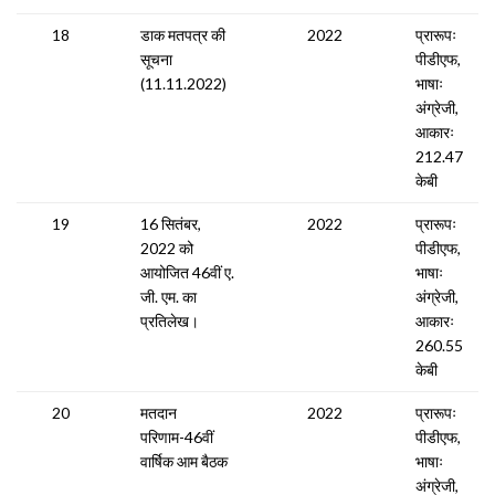
18
डाक मतपत्र की
2022
प्रारूपः
सूचना
पीडीएफ,
(11.11.2022)
भाषाः
अंग्रेजी,
आकारः
212.47
केबी
19
16 सितंबर,
2022
प्रारूपः
2022 को
पीडीएफ,
आयोजित 46वीं ए.
भाषाः
जी. एम. का
अंग्रेजी,
प्रतिलेख।
आकारः
260.55
केबी
20
मतदान
2022
प्रारूपः
परिणाम-46वीं
पीडीएफ,
वार्षिक आम बैठक
भाषाः
अंग्रेजी,