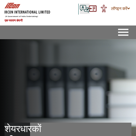
लॉगइन करें
एक नवरत्न कंपनी
शेयरधारकों