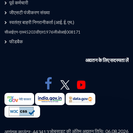
उपयोगी लिंक 1
पूर्व कर्मचारी
जीएसटी पंजीकरण संख्या
स्वतंत्र बाहरी निगरानीकर्ता (आई. ई. एम.)
कंपनी
सीआईएन-एल45203डीएल1976जीओआई008171
फीडबैक
अद्यतन के लिए सदस्यता लें
वेबसाइट की अंतिम अद्यतन तिथिः 06.08.2026
आगंतुक काउंटरः 4434133