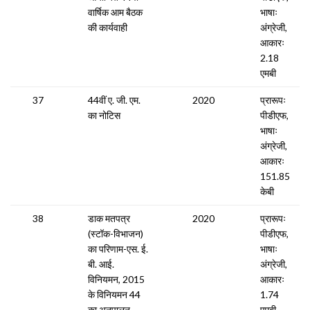
वार्षिक आम बैठक
भाषाः
की कार्यवाही
अंग्रेजी,
आकारः
2.18
एमबी
37
44वीं ए. जी. एम.
2020
प्रारूपः
का नोटिस
पीडीएफ,
भाषाः
अंग्रेजी,
आकारः
151.85
केबी
38
डाक मतपत्र
2020
प्रारूपः
(स्टॉक-विभाजन)
पीडीएफ,
का परिणाम-एस. ई.
भाषाः
बी. आई.
अंग्रेजी,
विनियमन, 2015
आकारः
के विनियमन 44
1.74
का अनुपालन
एमबी