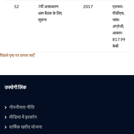
52
7वीं असाधारण
2017
प्रारूपः
आम बैठक के लिए
पीडीएफ,
सूचना
भाषाः
अंग्रेजी,
आकारः
817.99
केबी
पिछले पृष्ठ पर वापस जाएँ
उपयोगी लिंक
गोपनीयता नीति
मीडिया में इरकॉन
वार्षिक खरीद योजना