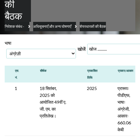
की
बैठक
निवेशक संबंध
-
अधिसूचनाएँ और अन्य घोषणाएँ
शेयरधारकों की बैठक
भाषा
खोजें
एस.
शीर्षक
प्रकाशित
प्रकार/आकार
नं.
तिथि
1
18 सितंबर,
2025
प्रारूपः
2025 को
पीडीएफ,
आयोजित 49वीं ए.
भाषाः
जी. एम. का
अंग्रेजी,
प्रतिलेख।
आकारः
660.06
केबी