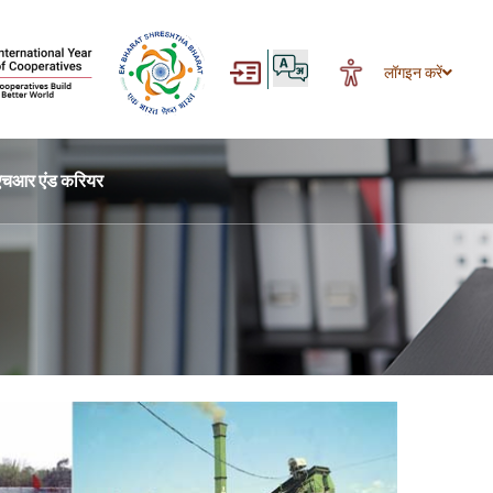
लॉगइन करें
एचआर एंड करियर