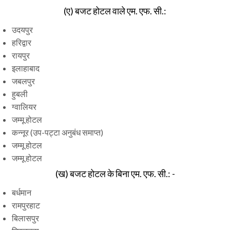
(ए) बजट होटल वाले एम. एफ. सी.:
उदयपुर
हरिद्वार
रायपुर
इलाहाबाद
जबलपुर
हुबली
ग्वालियर
जम्मू होटल
कन्नूर (उप-पट्टा अनुबंध समाप्त)
जम्मू होटल
जम्मू होटल
(ख) बजट होटल के बिना एम. एफ. सी.: -
बर्धमान
रामपुरहाट
बिलासपुर