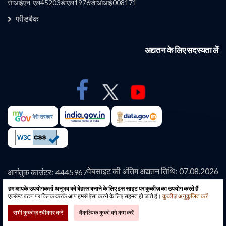
कंपनी
सीआईएन-एल45203डीएल1976जीओआई008171
फीडबैक
अद्यतन के लिए सदस्यता लें
वेबसाइट की अंतिम अद्यतन तिथिः 07.08.2026
आगंतुक काउंटरः 4445967
हम आपके उपयोगकर्ता अनुभव को बेहतर बनाने के लिए इस साइट पर कुकीज़ का उपयोग करते हैं
कॉपीराइट © 2026-सभी अधिकार सुरक्षित-इरकॉन इंटरनेशनल
एक्सेप्ट बटन पर क्लिक करके आप हमसे ऐसा करने के लिए सहमत हो जाते हैं।
कुकीज़ अनुकूलित करें
लिमिटेड गवर्नमेंट ऑफ इंडिया अंडरटेकिंग की आधिकारिक वेबसाइट।
सभी कुकीज़ स्वीकार करें
वैकल्पिक कुकी को कम करें