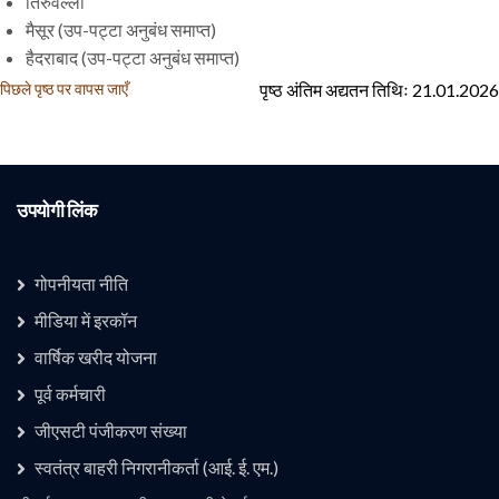
तिरुवल्ला
मैसूर (उप-पट्टा अनुबंध समाप्त)
हैदराबाद (उप-पट्टा अनुबंध समाप्त)
पृष्ठ अंतिम अद्यतन तिथिः 21.01.2026
पिछले पृष्ठ पर वापस जाएँ
उपयोगी लिंक
गोपनीयता नीति
मीडिया में इरकॉन
वार्षिक खरीद योजना
उपयोगी लिंक 1
पूर्व कर्मचारी
जीएसटी पंजीकरण संख्या
स्वतंत्र बाहरी निगरानीकर्ता (आई. ई. एम.)