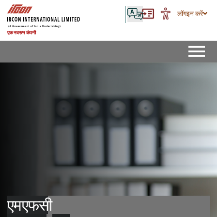
लॉगइन करें
एक नवरत्न कंपनी
एमएफसी