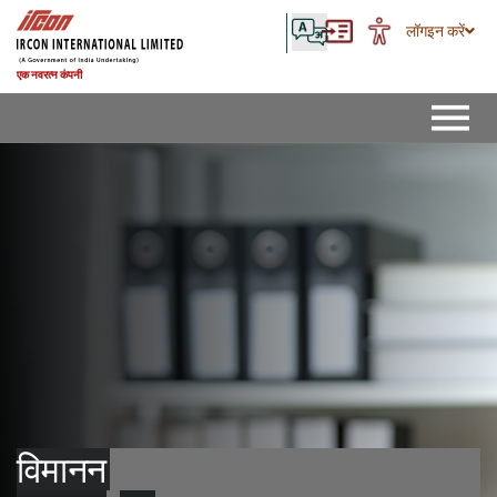
लॉगइन करें
एक नवरत्न कंपनी
विमानन