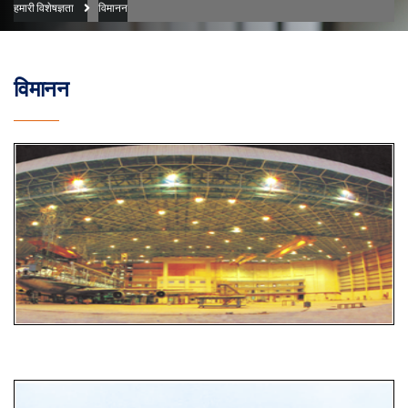
हमारी विशेषज्ञता
विमानन
विमानन