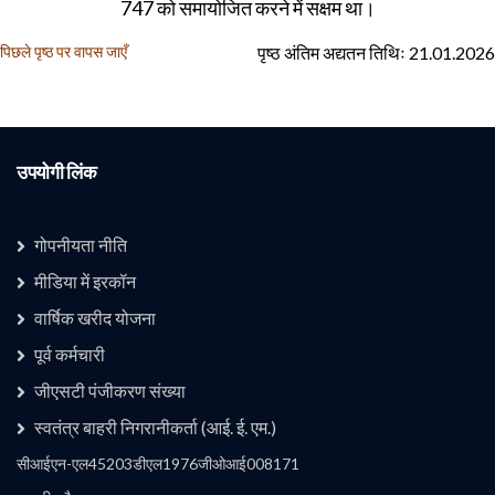
747 को समायोजित करने में सक्षम था।
पृष्ठ अंतिम अद्यतन तिथिः 21.01.2026
पिछले पृष्ठ पर वापस जाएँ
उपयोगी लिंक
गोपनीयता नीति
मीडिया में इरकॉन
वार्षिक खरीद योजना
उपयोगी लिंक 1
पूर्व कर्मचारी
जीएसटी पंजीकरण संख्या
स्वतंत्र बाहरी निगरानीकर्ता (आई. ई. एम.)
कंपनी
सीआईएन-एल45203डीएल1976जीओआई008171