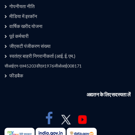
गोपनीयता नीति
मीडिया में इरकॉन
वार्षिक खरीद योजना
उपयोगी लिंक 1
पूर्व कर्मचारी
जीएसटी पंजीकरण संख्या
स्वतंत्र बाहरी निगरानीकर्ता (आई. ई. एम.)
कंपनी
सीआईएन-एल45203डीएल1976जीओआई008171
फीडबैक
अद्यतन के लिए सदस्यता लें