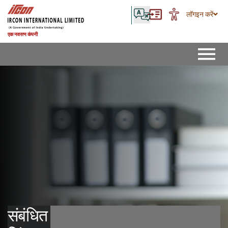
लॉगइन करें
एक नवरत्न कंपनी
संबंधित