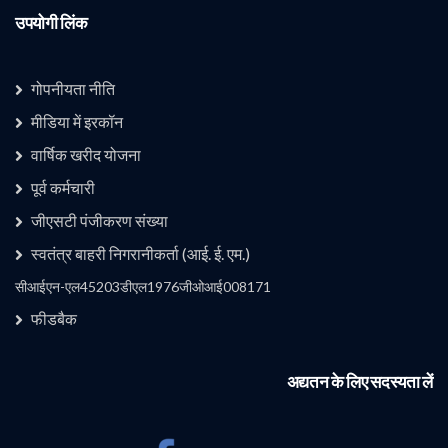
उपयोगी लिंक
गोपनीयता नीति
मीडिया में इरकॉन
वार्षिक खरीद योजना
उपयोगी लिंक 1
पूर्व कर्मचारी
जीएसटी पंजीकरण संख्या
स्वतंत्र बाहरी निगरानीकर्ता (आई. ई. एम.)
कंपनी
सीआईएन-एल45203डीएल1976जीओआई008171
फीडबैक
अद्यतन के लिए सदस्यता लें