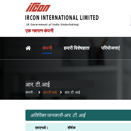
एक नवरत्न कंपनी
मुख्य नौवहन
कंपनी
हमारी विशेषज्ञता
परियोजनाएं
आर. टी. आई
कंपनी
-
आर टी आई
आर. टी. आई
अतिरिक्त जानकारी-आर. टी. आई
एसएनओ।
शीर्षक